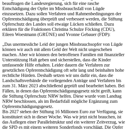
beauftragen die Landesregierung, sich für eine rasche
Entschädigung der Opfer im Missbrauchsfall von Lügde
einzusetzen. Dazu sollen Verfahren und Rahmenbedingungen der
Opferentschädigung überprüft und verbessert werden, die Stiftung
Opferschutz des Landes soll etwaige Lücken schließen. Dazu
erklären für die Fraktionen Christina Schulze Föcking (CDU),
Eileen Woestmann (GRÜNE) und Yvonne Gebauer (FDP):
„Das unermessliche Leid der jungen Missbrauchsopfer von Lügde
können wir auch mit allem Geld der Welt nicht ungeschehen
machen. Aber wir können den betroffenen Familien mit finanzieller
Unterstützung Halt geben und sicherstellen, dass die Kinder
umfassende Hilfe erhalten. Leider dauern die Verfahren zur
gesetzlichen Opferentschädigung oft sehr lang und beinhalten hohe
rechtliche Hürden. Deshalb setzen wir uns dafür ein, dass die
Landschaftsverbände die vorliegenden Anträge und Verfahren bis
zum 31. März 2023 abschließend geprüft und bearbeitet haben. Bei
Fällen, in denen das Opferentschädigungsgesetz nicht greift, kann
die Stiftung Opferschutz NRW helfen. Diese wurde vom Landtag
NRW beschlossen, als im Bedarfsfall mögliche Ergänzung zum
Opferentschädigungsgesetz.
Bis 2027 stehen der Stiftung 16 Millionen Euro zur Verfügung, sie
konstituiert sich in dieser Woche. Was wir jetzt nicht brauchen, ist
das Auflegen einer Parallelstruktur und ein weiterer Zeitverzug, wie
die SPD es mit einem weiteren Sonderfonds vorschlägt. Die Opfer