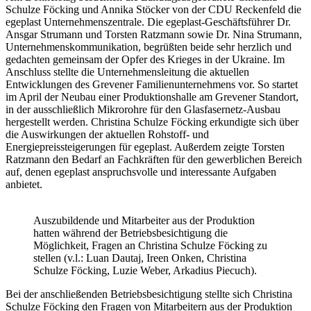
Schulze Föcking und Annika Stöcker von der CDU Reckenfeld die
egeplast Unternehmenszentrale. Die egeplast-Geschäftsführer Dr.
Ansgar Strumann und Torsten Ratzmann sowie Dr. Nina Strumann,
Unternehmenskommunikation, begrüßten beide sehr herzlich und
gedachten gemeinsam der Opfer des Krieges in der Ukraine. Im
Anschluss stellte die Unternehmensleitung die aktuellen
Entwicklungen des Grevener Familienunternehmens vor. So startet
im April der Neubau einer Produktionshalle am Grevener Standort,
in der ausschließlich Mikrorohre für den Glasfasernetz-Ausbau
hergestellt werden. Christina Schulze Föcking erkundigte sich über
die Auswirkungen der aktuellen Rohstoff- und
Energiepreissteigerungen für egeplast. Außerdem zeigte Torsten
Ratzmann den Bedarf an Fachkräften für den gewerblichen Bereich
auf, denen egeplast anspruchsvolle und interessante Aufgaben
anbietet.
Auszubildende und Mitarbeiter aus der Produktion
hatten während der Betriebsbesichtigung die
Möglichkeit, Fragen an Christina Schulze Föcking zu
stellen (v.l.: Luan Dautaj, Ireen Onken, Christina
Schulze Föcking, Luzie Weber, Arkadius Piecuch).
Bei der anschließenden Betriebsbesichtigung stellte sich Christina
Schulze Föcking den Fragen von Mitarbeitern aus der Produktion