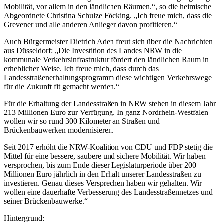
Mobilität, vor allem in den ländlichen Räumen.“, so die heimische
Abgeordnete Christina Schulze Föcking. „Ich freue mich, dass die
Grevener und alle anderen Anlieger davon profitieren.“
Auch Bürgermeister Dietrich Aden freut sich über die Nachrichten
aus Düsseldorf: „Die Investition des Landes NRW in die
kommunale Verkehrsinfrastruktur fördert den ländlichen Raum in
erheblicher Weise. Ich freue mich, dass durch das
Landesstraßenerhaltungsprogramm diese wichtigen Verkehrswege
für die Zukunft fit gemacht werden.“
Für die Erhaltung der Landesstraßen in NRW stehen in diesem Jahr
213 Millionen Euro zur Verfügung. In ganz Nordrhein-Westfalen
wollen wir so rund 300 Kilometer an Straßen und
Brückenbauwerken modernisieren.
Seit 2017 erhöht die NRW-Koalition von CDU und FDP stetig die
Mittel für eine bessere, saubere und sichere Mobilität. Wir haben
versprochen, bis zum Ende dieser Legislaturperiode über 200
Millionen Euro jährlich in den Erhalt unserer Landesstraßen zu
investieren. Genau dieses Versprechen haben wir gehalten. Wir
wollen eine dauerhafte Verbesserung des Landesstraßennetzes und
seiner Brückenbauwerke.“
Hintergrund: