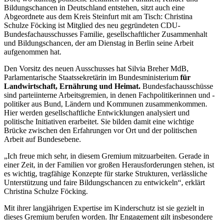
Bildungschancen in Deutschland entstehen, sitzt auch eine
Abgeordnete aus dem Kreis Steinfurt mit am Tisch: Christina
Schulze Föcking ist Mitglied des neu gegründeten CDU-
Bundesfachausschusses Familie, gesellschaftlicher Zusammenhalt
und Bildungschancen, der am Dienstag in Berlin seine Arbeit
aufgenommen hat.
Den Vorsitz des neuen Ausschusses hat Silvia Breher MdB,
Parlamentarische Staatssekretärin im Bundesministerium
für
Landwirtschaft, Ernährung und Heimat
.
Bundesfachausschüsse
sind parteiinterne Arbeitsgremien, in denen Fachpolitikerinnen und -
politiker aus Bund, Ländern und Kommunen zusammenkommen.
Hier werden gesellschaftliche Entwicklungen analysiert und
politische Initiativen erarbeitet. Sie bilden damit eine wichtige
Brücke zwischen den Erfahrungen vor Ort und der politischen
Arbeit auf Bundesebene.
„Ich freue mich sehr, in diesem Gremium mitzuarbeiten. Gerade in
einer Zeit, in der Familien vor großen Herausforderungen stehen, ist
es wichtig, tragfähige Konzepte für starke Strukturen, verlässliche
Unterstützung und faire Bildungschancen zu entwickeln“, erklärt
Christina Schulze Föcking.
Mit ihrer langjährigen Expertise im Kinderschutz ist sie gezielt in
dieses Gremium berufen worden. Ihr Engagement gilt insbesondere