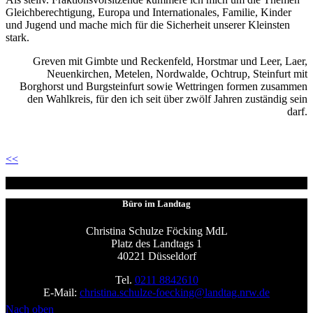
Gleichberechtigung, Europa und Internationales, Familie, Kinder
und Jugend und mache mich für die Sicherheit unserer Kleinsten
stark.
Greven mit Gimbte und Reckenfeld, Horstmar und Leer, Laer,
Neuenkirchen, Metelen, Nordwalde, Ochtrup, Steinfurt mit
Borghorst und Burgsteinfurt sowie Wettringen formen zusammen
den Wahlkreis, für den ich seit über zwölf Jahren zuständig sein
darf.
<<
Büro im Landtag
Christina Schulze Föcking MdL
Platz des Landtags 1
40221 Düsseldorf
Tel.
0211 8842610
E-Mail:
christina.schulze-foecking@landtag.nrw.de
Nach oben