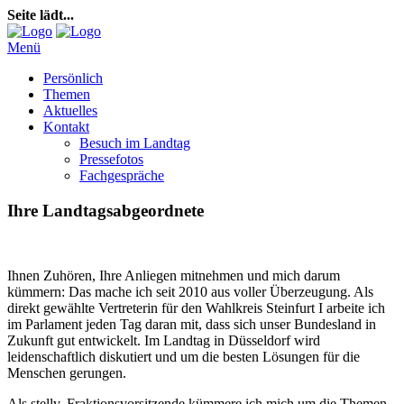
Seite lädt...
Menü
Persönlich
Themen
Aktuelles
Kontakt
Besuch im Landtag
Pressefotos
Fachgespräche
Ihre Landtagsabgeordnete
Ihnen Zuhören, Ihre Anliegen mitnehmen und mich darum
kümmern: Das mache ich seit 2010 aus voller Überzeugung. Als
direkt gewählte Vertreterin für den Wahlkreis Steinfurt I arbeite ich
im Parlament jeden Tag daran mit, dass sich unser Bundesland in
Zukunft gut entwickelt. Im Landtag in Düsseldorf wird
leidenschaftlich diskutiert und um die besten Lösungen für die
Menschen gerungen.
Als stellv. Fraktionsvorsitzende kümmere ich mich um die Themen