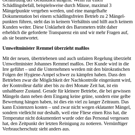
Schädlingsbefall, beispielsweise durch Mäuse, maximal 3
Mängelpunkte vergeben werden, und eine mangelhafte
Dokumentation bei einem schädlingsfreien Betrieb zu 2 Mängel-
punkten führen, steht das in keinem Verhältnis und hilft auch keinem
Kunden weiter. Diese Unklarheit des Barometers trübt daher
erheblich die geforderte Transparenz ein und wir mehr Fragen auf,
als sie beantwortet.
Umweltminister Remmel überzieht maßlos
Mit der neuen, übertriebenen und auch unfairen Regelung überzieht
Umweltminister Johannes Remmel maßlos. Der Kunde wird in die
Irre geführt – und die Unternehmen werden mit den bürokratischen
Folgen der Hygiene-Ampel schwer zu kämpfen haben. Dass den
Betrieben zwar die Möglichkeit der Nachkontrolle eingeräumt wird,
der Kontrolleur dafür aber bis zu drei Monate Zeit hat, ist ein
unhaltbarer Zustand. Gerade für kleinere Betriebe, die bei gewissen
Mängeln dann neben dem Eingang keine grüne, sondern eine gelbe
Bewertung hängen haben, ist dies ein viel zu langer Zeitraum. Das
kann Existenzen kosten – und zwar nicht wegen eklatanter Mängel,
sondern vielleicht nur deshalb, weil eine Fliese einen Riss hat, die
Temperatur nicht dokumentiert wurde oder das Personal vergessen
hat, den Zeitpunkt der letzten Reinigung zu notieren. Vernünftiger
Verbraucherschutz sieht anders aus.