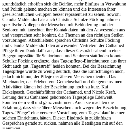
grundsätzlich erhoffen sich die Beiräte, mehr Einfluss in Verwaltung
und Politik geltend machen zu können und die Interessen ihrer
gesellschaftlichen Gruppen besser repräsentiert zu sehen. Sowohl
Claudia Middendorf als auch Christina Schulze Föcking nahmen
spezifische Anliegen der Menschen mit Behinderung und der
Senioren mit, tauschten ihre Kontaktdaten mit den Anwesenden aus
und versprachen sehr konkret, die Themen an den richtigen Stellen
vorzubringen. Abschließend sprachen Christina Schulze Föcking
und Claudia Middendorf den anwesenden Vertretern der Cathamed
Pflege ihren Dank dafür aus, dass dieser Gesprächsabend in einer
Begegnungsstätte für Seniorinnen und Senioren stattfinden konnte.
Schulze Föcking ergänzte, dass Tagespflege-Einrichtungen aus ihrer
Sicht auch gut „Tagestreff“ heißen könnten. Bei der Bezeichnung
Tagespflege würde zu wenig deutlich, dass die Einrichtungen auch,
jedoch nicht nur, der Pflege der älteren Menschen dienten. Das
Miteinander, das Erleben von Gemeinschaft und die gemeinsamen
Aktivitäten kämen bei der Bezeichnung noch zu kurz. Kai
Eickelpasch, Geschäftsführer der Cathamed, und Nicole Kraft,
Leitung der zu Cathamed gehörenden Tagespflege Edelweiß,
konnten dem voll und ganz zustimmen. Auch sie machten die
Erfahrung, dass viele ältere Menschen auch wegen der Bezeichnung
Tages-“Pflege“ eine verzerrte Vorstellung vom Tagesablauf in einer
solchen Einrichtung hätten. Diesen Eindruck in zukünftigen
Gesprächen gerade zu rücken, nahmen alle Beteiligten mit auf den
Heimweg.