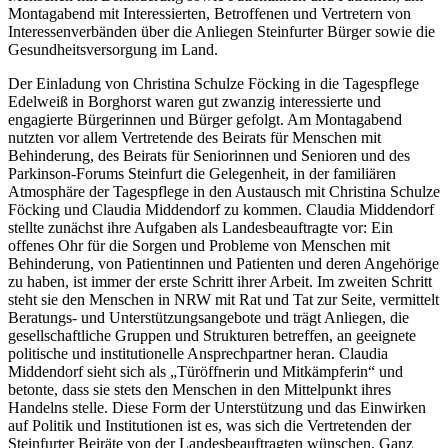
Montagabend mit Interessierten, Betroffenen und Vertretern von
Interessenverbänden über die Anliegen Steinfurter Bürger sowie die
Gesundheitsversorgung im Land.
Der Einladung von Christina Schulze Föcking in die Tagespflege
Edelweiß in Borghorst waren gut zwanzig interessierte und
engagierte Bürgerinnen und Bürger gefolgt. Am Montagabend
nutzten vor allem Vertretende des Beirats für Menschen mit
Behinderung, des Beirats für Seniorinnen und Senioren und des
Parkinson-Forums Steinfurt die Gelegenheit, in der familiären
Atmosphäre der Tagespflege in den Austausch mit Christina Schulze
Föcking und Claudia Middendorf zu kommen. Claudia Middendorf
stellte zunächst ihre Aufgaben als Landesbeauftragte vor: Ein
offenes Ohr für die Sorgen und Probleme von Menschen mit
Behinderung, von Patientinnen und Patienten und deren Angehörige
zu haben, ist immer der erste Schritt ihrer Arbeit. Im zweiten Schritt
steht sie den Menschen in NRW mit Rat und Tat zur Seite, vermittelt
Beratungs- und Unterstützungsangebote und trägt Anliegen, die
gesellschaftliche Gruppen und Strukturen betreffen, an geeignete
politische und institutionelle Ansprechpartner heran. Claudia
Middendorf sieht sich als „Türöffnerin und Mitkämpferin“ und
betonte, dass sie stets den Menschen in den Mittelpunkt ihres
Handelns stelle. Diese Form der Unterstützung und das Einwirken
auf Politik und Institutionen ist es, was sich die Vertretenden der
Steinfurter Beiräte von der Landesbeauftragten wünschen. Ganz