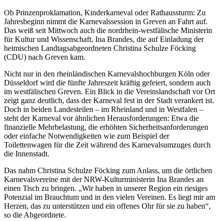
Ob Prinzenproklamation, Kinderkarneval oder Rathaussturm: Zu
Jahresbeginn nimmt die Karnevalssession in Greven an Fahrt auf.
Das weiß seit Mittwoch auch die nordrhein-westfälische Ministerin
für Kultur und Wissenschaft, Ina Brandes, die auf Einladung der
heimischen Landtagsabgeordneten Christina Schulze Föcking
(CDU) nach Greven kam.
Nicht nur in den rheinländischen Karnevalshochburgen Köln oder
Düsseldorf wird die fünfte Jahreszeit kräftig gefeiert, sondern auch
im westfälischen Greven. Ein Blick in die Vereinslandschaft vor Ort
zeigt ganz deutlich, dass der Karneval fest in der Stadt verankert ist.
Doch in beiden Landesteilen – im Rheinland und in Westfalen –
steht der Karneval vor ähnlichen Herausforderungen: Etwa die
finanzielle Mehrbelastung, die erhöhten Sicherheitsanforderungen
oder einfache Notwendigkeiten wie zum Beispiel der
Toilettenwagen für die Zeit während des Karnevalsumzuges durch
die Innenstadt.
Das nahm Christina Schulze Föcking zum Anlass, um die örtlichen
Karnevalsvereine mit der NRW-Kulturministerin Ina Brandes an
einen Tisch zu bringen. „Wir haben in unserer Region ein riesiges
Potenzial im Brauchtum und in den vielen Vereinen. Es liegt mir am
Herzen, das zu unterstützen und ein offenes Ohr für sie zu haben“,
so die Abgeordnete.