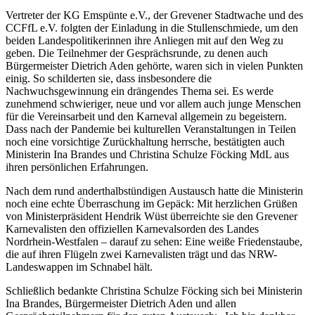
Vertreter der KG Emspünte e.V., der Grevener Stadtwache und des
CCFfL e.V. folgten der Einladung in die Stullenschmiede, um den
beiden Landespolitikerinnen ihre Anliegen mit auf den Weg zu
geben. Die Teilnehmer der Gesprächsrunde, zu denen auch
Bürgermeister Dietrich Aden gehörte, waren sich in vielen Punkten
einig. So schilderten sie, dass insbesondere die
Nachwuchsgewinnung ein drängendes Thema sei. Es werde
zunehmend schwieriger, neue und vor allem auch junge Menschen
für die Vereinsarbeit und den Karneval allgemein zu begeistern.
Dass nach der Pandemie bei kulturellen Veranstaltungen in Teilen
noch eine vorsichtige Zurückhaltung herrsche, bestätigten auch
Ministerin Ina Brandes und Christina Schulze Föcking MdL aus
ihren persönlichen Erfahrungen.
Nach dem rund anderthalbstündigen Austausch hatte die Ministerin
noch eine echte Überraschung im Gepäck: Mit herzlichen Grüßen
von Ministerpräsident Hendrik Wüst überreichte sie den Grevener
Karnevalisten den offiziellen Karnevalsorden des Landes
Nordrhein-Westfalen – darauf zu sehen: Eine weiße Friedenstaube,
die auf ihren Flügeln zwei Karnevalisten trägt und das NRW-
Landeswappen im Schnabel hält.
Schließlich bedankte Christina Schulze Föcking sich bei Ministerin
Ina Brandes, Bürgermeister Dietrich Aden und allen