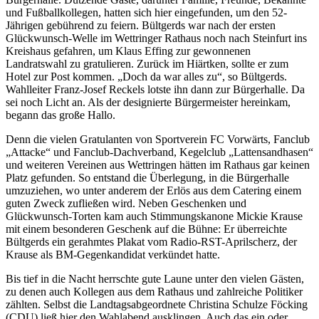
und Fußballkollegen, hatten sich hier eingefunden, um den 52-
Jährigen gebührend zu feiern. Bültgerds war nach der ersten
Glückwunsch-Welle im Wettringer Rathaus noch nach Steinfurt ins
Kreishaus gefahren, um Klaus Effing zur gewonnenen
Landratswahl zu gratulieren. Zurück im Hiärtken, sollte er zum
Hotel zur Post kommen. „Doch da war alles zu“, so Bültgerds.
Wahlleiter Franz-Josef Reckels lotste ihn dann zur Bürgerhalle. Da
sei noch Licht an. Als der designierte Bürgermeister hereinkam,
begann das große Hallo.
Denn die vielen Gratulanten von Sportverein FC Vorwärts, Fanclub
„Attacke“ und Fanclub-Dachverband, Kegelclub „Lattensandhasen“
und weiteren Vereinen aus Wettringen hätten im Rathaus gar keinen
Platz gefunden. So entstand die Überlegung, in die Bürgerhalle
umzuziehen, wo unter anderem der Erlös aus dem Catering einem
guten Zweck zufließen wird. Neben Geschenken und
Glückwunsch-Torten kam auch Stimmungskanone Mickie Krause
mit einem besonderen Geschenk auf die Bühne: Er überreichte
Bültgerds ein gerahmtes Plakat vom Radio-RST-Aprilscherz, der
Krause als BM-Gegenkandidat verkündet hatte.
Bis tief in die Nacht herrschte gute Laune unter den vielen Gästen,
zu denen auch Kollegen aus dem Rathaus und zahlreiche Politiker
zählten. Selbst die Landtagsabgeordnete Christina Schulze Föcking
(CDU) ließ hier den Wahlabend ausklingen. Auch das ein oder