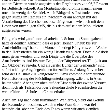
andere Bierchen wurde angesichts des Ergebnisses von 96,2 Prozent
für Bültgerds geköpft. Am Montagmorgen dröhnte manch einem
noch ein wenig der Schädel. Auch Bültgerds selbst trudelte erst
gegen Mittag im Rathaus ein, nachdem er am Morgen mit der
Verarbeitung des Geschehens beschäftigt war – wie auch mit dem
Lesen von unzähligen SMS, die bis dato auf seinem Mobiltelefon
aufgelaufen waren.
Bültgerds wird „noch normal arbeiten“. Schon am Sonntagabend
hatte er deutlich gemacht, dass er jetzt „keinen Urlaub bis zur
Amtseinführung“ habe. Im Moment überlegt Bültgerds, eine Woche
in den Herbstferien für ein wenig Urlaub zu nutzen. Doch die Arbeit
muss getan werden, und auch Dinge wie die Übergabe des
Amtsbereiches sind bis zum Beginn der Bürgermeister-Tätigkeit am
21. Oktober zu regeln. Und als „erster Bürger der Gemeinde“ sind
sofort wichtige Angelegenheiten fortzuführen. Anfang November
wird der Haushalt 2016 eingebracht. Dazu kommt die fortlaufende
Herausforderung der Flüchtlingsunterbringung, „die uns in Atem
halten wird“. Aber ganz oben auf der Liste steht der zweite Versuch,
doch noch als Teilstandort der Sekundarschule Neuenkirchen die
weiterführende Schule am Ort zu erhalten.
Auch am Tag nach dem fulminanten Wahlerfolg bleibt das Gefühl
des Besonderen bestehen. „Auch meine Frau Sabine war tief
beeindruckt, aber am Ende des Tages waren wir auch ziemlich