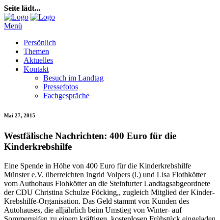
Seite lädt...
Menü
Persönlich
Themen
Aktuelles
Kontakt
Besuch im Landtag
Pressefotos
Fachgespräche
Mai 27, 2015
Westfälische Nachrichten: 400 Euro für die
Kinderkrebshilfe
Eine Spende in Höhe von 400 Euro für die Kinderkrebshilfe
Münster e.V. überreichten Ingrid Volpers (l.) und Lisa Flothkötter
vom Authohaus Flohkötter an die Steinfurter Landtagsabgeordnete
der CDU Christina Schulze Föcking,, zugleich Mitglied der Kinder-
Krebshilfe-Organisation. Das Geld stammt von Kunden des
Autohauses, die alljährlich beim Umstieg von Winter- auf
Sommerreifen zu einem kräftigen, kostenlosen Frühstück eingeladen