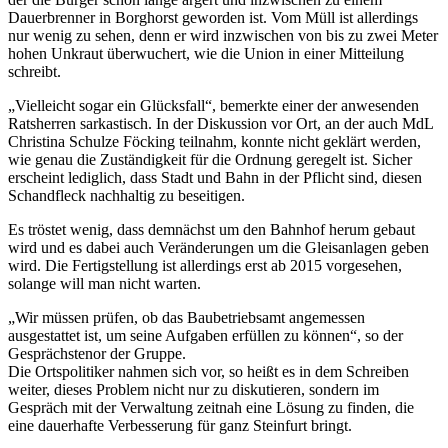
Dauerbrenner in Borghorst geworden ist. Vom Müll ist allerdings
nur wenig zu sehen, denn er wird inzwischen von bis zu zwei Meter
hohen Unkraut überwuchert, wie die Union in einer Mitteilung
schreibt.
„Vielleicht sogar ein Glücksfall“, bemerkte einer der anwesenden
Ratsherren sarkastisch. In der Diskussion vor Ort, an der auch MdL
Christina Schulze Föcking teilnahm, konnte nicht geklärt werden,
wie genau die Zuständigkeit für die Ordnung geregelt ist. Sicher
erscheint lediglich, dass Stadt und Bahn in der Pflicht sind, diesen
Schandfleck nachhaltig zu beseitigen.
Es tröstet wenig, dass demnächst um den Bahnhof herum gebaut
wird und es dabei auch Veränderungen um die Gleisanlagen geben
wird. Die Fertigstellung ist allerdings erst ab 2015 vorgesehen,
solange will man nicht warten.
„Wir müssen prüfen, ob das Baubetriebsamt angemessen
ausgestattet ist, um seine Aufgaben erfüllen zu können“, so der
Gesprächstenor der Gruppe.
Die Ortspolitiker nahmen sich vor, so heißt es in dem Schreiben
weiter, dieses Problem nicht nur zu diskutieren, sondern im
Gespräch mit der Verwaltung zeitnah eine Lösung zu finden, die
eine dauerhafte Verbesserung für ganz Steinfurt bringt.