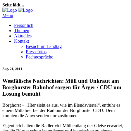
Seite lädt...
Menü
Persönlich
Themen
Aktuelles
Kontakt
Besuch im Landtag
Pressefotos
Fachgespräche
Aug. 21, 2014
Westfälische Nachrichten: Müll und Unkraut am
Borghorster Bahnhof sorgen für Ärger / CDU um
Lösung bemüht
Borghorst – „Hier sieht es aus, wie im Elendsviertel“, entfuhr es
einem Mitfahrer bei der Radtour der Borghorster CDU. Dem
konnten die Anwesenden nur zustimmen.
Eigentlich hatten die Radler viel Müll entlang der Gleise erwartet,
der die Bürger schon lange ärgert und inzwischen zu einem